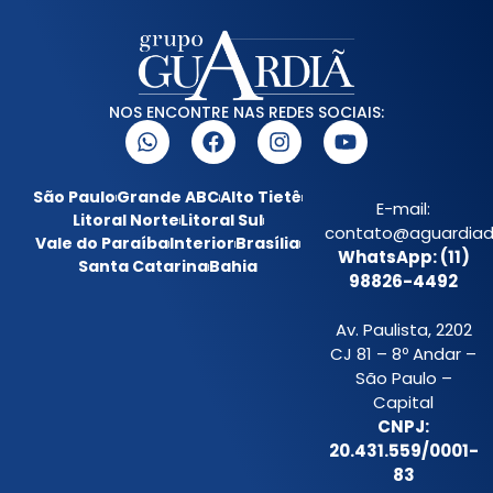
NOS ENCONTRE NAS REDES SOCIAIS:
São Paulo
Grande ABC
Alto Tietê
E-mail:
Litoral Norte
Litoral Sul
contato@aguardiada
Vale do Paraíba
Interior
Brasília
WhatsApp: (11)
Santa Catarina
Bahia
98826-4492
Av. Paulista, 2202
CJ 81 – 8º Andar –
São Paulo –
Capital
CNPJ:
20.431.559/0001-
83