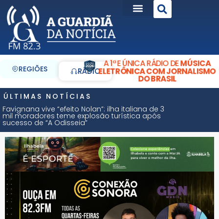
A 1ª E ÚNICA RÁDIO DE
MÚSICA
REGIÕES
ELETRÔNICA COM JORNALISMO
RÁDIO
DO BRASIL
ÚLTIMAS NOTÍCIAS
Favignana vive “efeito Nolan”: ilha italiana de 3
mil moradores teme explosão turística após
sucesso de “A Odisseia”