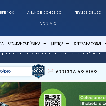
BRE NÓS
ANÚNCIE CONOSCO
TERMOS DE USO
CONTATO
CA
SEGURANÇA PÚBLICA
JUSTIÇA
DEFESA NACIONAL
apoio para motoristas de aplicativo com apoio do Governo Fe
RÁDIO
ASSISTA AO VIVO