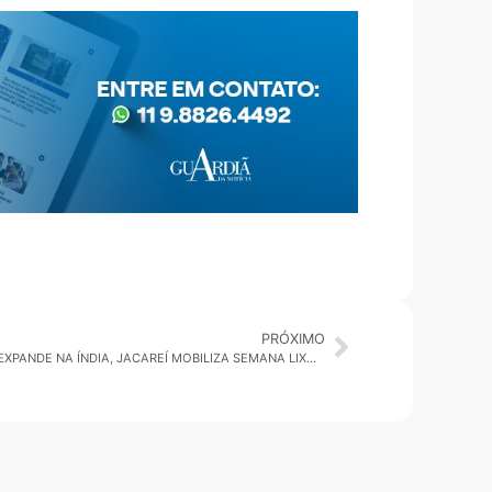
PRÓXIMO
GIRO VALE DO PARAÍBA 17/10: EMBRAER EXPANDE NA ÍNDIA, JACAREÍ MOBILIZA SEMANA LIXO ZERO E CASO DE VIOLÊNCIA ENVOLVE PREFEITO DE SJC