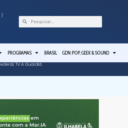
PROGRAMAS
BRASIL
GDN: POP, GEEK & SOUND
deral; TV A Guardiã
Guardiã 