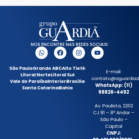
NOS ENCONTRE NAS REDES SOCIAIS:
São Paulo
Grande ABC
Alto Tietê
E-mail:
Litoral Norte
Litoral Sul
contato@aguardiada
Vale do Paraíba
Interior
Brasília
WhatsApp: (11)
Santa Catarina
Bahia
98826-4492
Av. Paulista, 2202
CJ 81 – 8º Andar –
São Paulo –
Capital
CNPJ: