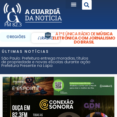
A 1ª E ÚNICA RÁDIO DE
MÚSICA
REGIÕES
ELETRÔNICA COM JORNALISMO
RÁDIO
DO BRASIL
ÚLTIMAS NOTÍCIAS
São Paulo: Prefeitura entrega moradias, títulos
de propriedade e novas escolas durante ação
Prefeitura Presente na Lapa