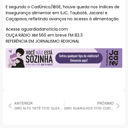
E segundo o CadÚnico/IBGE, houve queda nos índices de
insegurança alimentar em SJC, Taubaté, Jacareí e
Caçapava, refletindo avanços no acesso à alimentação.
Acesse aguardiadanoticia.com
OUÇA RÁDIO AM 560 em breve FM 82.3
REFERÊNCIA EM JORNALISMO REGIONAL
ANTERIOR
PRÓXIMO
GIRO ALTO TIETÊ 17/10: SUZANO REDUZ POBREZA E REGIÃO AVANÇA EM SAÚDE, ALIMENTAÇÃO E SEGURANÇA
GIRO GUARULHOS 17/10: CUIDADO ANIMAL, SAÚDE, INCLUSÃO E OPORTUNIDADES DE EMPREGO MARCAM A SEMANA