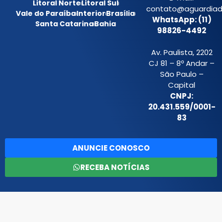
Litoral Norte
Litoral Sul
contato@aguardiada
Vale do Paraíba
Interior
Brasília
WhatsApp: (11)
Santa Catarina
Bahia
98826-4492
Av. Paulista, 2202
CJ 81 – 8º Andar –
São Paulo –
Capital
CNPJ:
20.431.559/0001-
83
ANUNCIE CONOSCO
RECEBA NOTÍCIAS