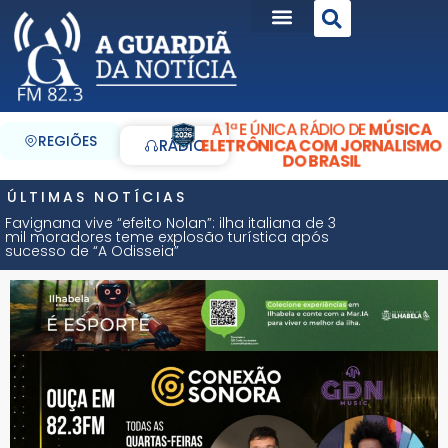
A 1ª E ÚNICA RÁDIO DE
MÚSICA
REGIÕES
ELETRÔNICA COM JORNALISMO
RÁDIO
DO BRASIL
ÚLTIMAS NOTÍCIAS
Favignana vive “efeito Nolan”: ilha italiana de 3
mil moradores teme explosão turística após
sucesso de “A Odisseia”