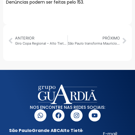
Denúncias podem ser feitas pelo 153.
ANTERIOR
PRÓXIMO
Giro Copa Regional – Alto Tietê entra em clima de Mundial com telões, figurinhas e experiências para toda a família
São Paulo transforma Mauricio de Sousa em patrimônio vivo da cidade e lança mascote oficial da Capital
NOS ENCONTRE NAS REDES SOCIAIS:
São Paulo
Grande ABC
Alto Tietê
E-mail: