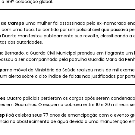
a 189ª colocação global.
o do Campo
Uma mulher foi assassinada pelo ex-namorado enq
om uma faca, foi contido por um policial civil que passava pelo 
 Duarte manifestou publicamente sua revolta, classificando a
tas das autoridades.
o Bernardo, a Guarda Civil Municipal prendeu em flagrante um
 passou a ser acompanhada pela patrulha Guardiã Maria da Penh
rama móvel do Ministério da Saúde realizou mais de mil exam
um alerta sobre o alto índice de faltas não justificadas por pa
zes
Quatro policiais perderam os cargos após serem condenado
ntes em Guarulhos. O esquema cobrava entre 10 e 20 mil reais 
sp
Poá celebra seus 77 anos de emancipação com o evento grat
tência no abastecimento de água devido a uma manutenção em