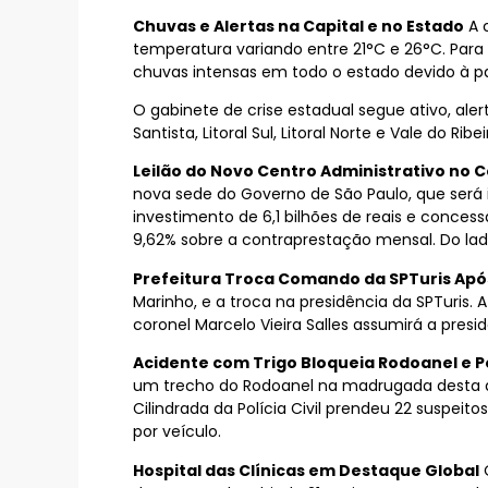
Chuvas e Alertas na Capital e no Estado
A 
temperatura variando entre 21°C e 26°C. Para 
chuvas intensas em todo o estado devido à p
O gabinete de crise estadual segue ativo, ale
Santista, Litoral Sul, Litoral Norte e Vale do Ri
Leilão do Novo Centro Administrativo no C
nova sede do Governo de São Paulo, que será i
investimento de 6,1 bilhões de reais e conce
9,62% sobre a contraprestação mensal. Do lado
Prefeitura Troca Comando da SPTuris Ap
Marinho, e a troca na presidência da SPTuris. 
coronel Marcelo Vieira Salles assumirá a presi
Acidente com Trigo Bloqueia Rodoanel e 
um trecho do Rodoanel na madrugada desta qu
Cilindrada da Polícia Civil prendeu 22 suspeit
por veículo.
Hospital das Clínicas em Destaque Global
O