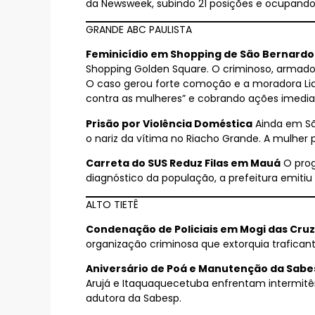
da Newsweek, subindo 21 posições e ocupando 
GRANDE ABC PAULISTA
Feminicídio em Shopping de São Bernard
Shopping Golden Square. O criminoso, armado c
O caso gerou forte comoção e a moradora Lia
contra as mulheres” e cobrando ações imedia
Prisão por Violência Doméstica
Ainda em Sã
o nariz da vítima no Riacho Grande. A mulher
Carreta do SUS Reduz Filas em Mauá
O prog
diagnóstico da população, a prefeitura emitiu 
ALTO TIETÊ
Condenação de Policiais em Mogi das Cru
organização criminosa que extorquia trafica
Aniversário de Poá e Manutenção da Sabe
Arujá e Itaquaquecetuba enfrentam intermi
adutora da Sabesp.