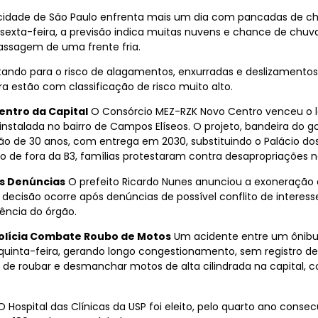
cidade de São Paulo enfrenta mais um dia com pancadas de chu
sexta-feira, a previsão indica muitas nuvens e chance de chuva
assagem de uma frente fria.
rtando para o risco de alagamentos, enxurradas e deslizamentos
beira estão com classificação de risco muito alto.
entro da Capital
O Consórcio MEZ-RZK Novo Centro venceu o le
nstalada no bairro de Campos Elíseos. O projeto, bandeira do go
ssão de 30 anos, com entrega em 2030, substituindo o Palácio d
 de fora da B3, famílias protestaram contra desapropriações n
ós Denúncias
O prefeito Ricardo Nunes anunciou a exoneração d
A decisão ocorre após denúncias de possível conflito de interes
dência do órgão.
Polícia Combate Roubo de Motos
Um acidente entre um ônibus
inta-feira, gerando longo congestionamento, sem registro de 
os de roubar e desmanchar motos de alta cilindrada na capital, 
 Hospital das Clínicas da USP foi eleito, pelo quarto ano cons