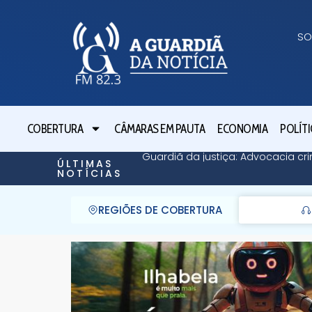
SO
COBERTURA
CÂMARAS EM PAUTA
ECONOMIA
POLÍTI
Guardiã da justiça: Advocacia cri
ÚLTIMAS
NOTÍCIAS
REGIÕES DE COBERTURA