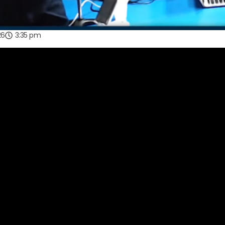
26
3:35 pm