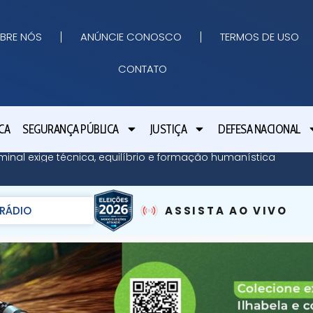
BRE NÓS
ANÚNCIE CONOSCO
TERMOS DE USO
CONTATO
CA
SEGURANÇA PÚBLICA
JUSTIÇA
DEFESA NACIONAL
minal exige técnica, equilíbrio e formação humanística
RÁDIO
ASSISTA AO VIVO