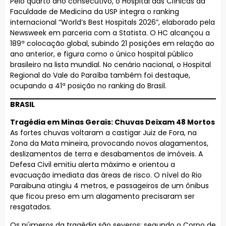
Pelo quarto ano consecutivo, o Hospital das Clínicas da
Faculdade de Medicina da USP integra o ranking
internacional “World’s Best Hospitals 2026”, elaborado pela
Newsweek em parceria com a Statista. O HC alcançou a
189ª colocação global, subindo 21 posições em relação ao
ano anterior, e figura como o único hospital público
brasileiro na lista mundial. No cenário nacional, o Hospital
Regional do Vale do Paraíba também foi destaque,
ocupando a 41ª posição no ranking do Brasil.
BRASIL
Tragédia em Minas Gerais: Chuvas Deixam 48 Mortos
As fortes chuvas voltaram a castigar Juiz de Fora, na
Zona da Mata mineira, provocando novos alagamentos,
deslizamentos de terra e desabamentos de imóveis. A
Defesa Civil emitiu alerta máximo e orientou a
evacuação imediata das áreas de risco. O nível do Rio
Paraibuna atingiu 4 metros, e passageiros de um ônibus
que ficou preso em um alagamento precisaram ser
resgatados.
Os números da tragédia são severos: segundo o Corpo de