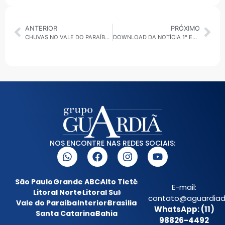
ANTERIOR
PRÓXIMO
CHUVAS NO VALE DO PARAÍBA CAUSAM DESTRUIÇÃO NA INFRAESTRUTURA E DEIXAM DESABRIGADOS
DOWNLOAD DA NOTÍCIA 1° EDIÇÃO 26/02: DESTAQUES DO BRASIL E DO MUNDO
NOS ENCONTRE NAS REDES SOCIAIS:
São Paulo
Grande ABC
Alto Tietê
E-mail:
Litoral Norte
Litoral Sul
contato@aguardiada
Vale do Paraíba
Interior
Brasília
WhatsApp: (11)
Santa Catarina
Bahia
98826-4492