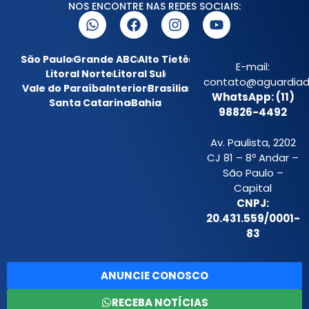
NOS ENCONTRE NAS REDES SOCIAIS:
São Paulo
Grande ABC
Alto Tietê
E-mail:
Litoral Norte
Litoral Sul
contato@aguardiada
Vale do Paraíba
Interior
Brasília
WhatsApp: (11)
Santa Catarina
Bahia
98826-4492
Av. Paulista, 2202
CJ 81 – 8º Andar –
São Paulo –
Capital
CNPJ:
20.431.559/0001-
83
ANUNCIE CONOSCO
RECEBA NOTÍCIAS