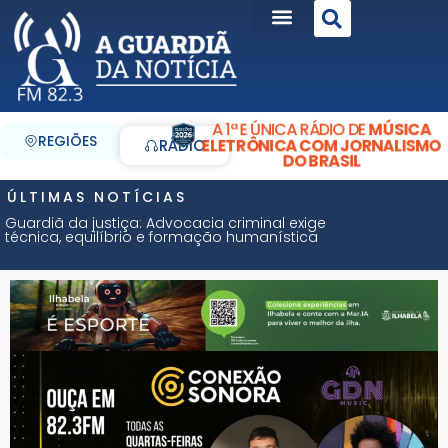
A 1ª E ÚNICA RÁDIO DE
MÚSICA
REGIÕES
ELETRÔNICA COM JORNALISMO
RÁDIO
DO BRASIL
ÚLTIMAS NOTÍCIAS
Guardiã da justiça: Advocacia criminal exige
técnica, equilíbrio e formação humanística