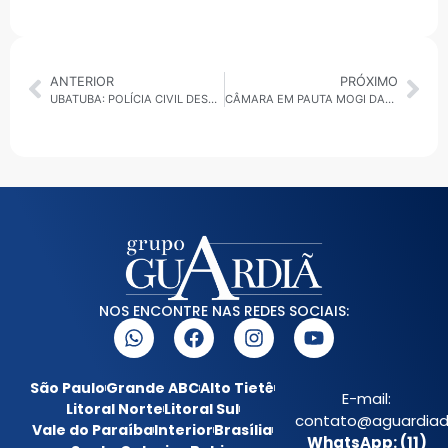
ANTERIOR
PRÓXIMO
UBATUBA: POLÍCIA CIVIL DESARTICULA PLANTAÇÃO DE “COGUMELO MÁGICO” NO VIVAMAR
CÂMARA EM PAUTA MOGI DAS CRUZES: SECRETARIA DE SAÚDE FAZ PRESTAÇÃO DE CONTAS PARA VEREADORES EM AUDIÊNCIA PÚBLICA
NOS ENCONTRE NAS REDES SOCIAIS:
São Paulo
Grande ABC
Alto Tietê
E-mail:
Litoral Norte
Litoral Sul
contato@aguardiada
Vale do Paraíba
Interior
Brasília
WhatsApp: (11)