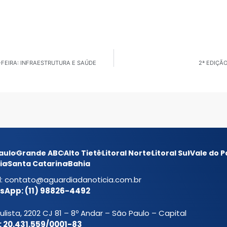
-FEIRA: INFRAESTRUTURA E SAÚDE
2ª EDIÇÃ
aulo
Grande ABC
Alto Tietê
Litoral Norte
Litoral Sul
Vale do P
ia
Santa Catarina
Bahia
l:
contato@aguardiadanoticia.com.br
App: (11) 98826-4492
ulista, 2202 CJ 81 – 8º Andar – São Paulo – Capital
 20.431.559/0001-83