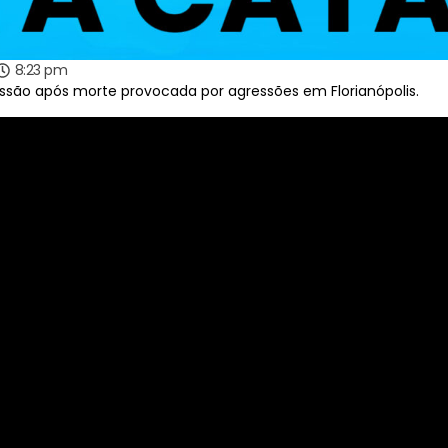
8:23 pm
ssão após morte provocada por agressões em Florianópolis.