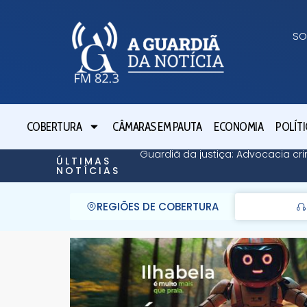
SO
COBERTURA
CÂMARAS EM PAUTA
ECONOMIA
POLÍTI
Guardiã da justiça: Advocacia cri
ÚLTIMAS
NOTÍCIAS
REGIÕES DE COBERTURA