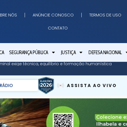
BRE NÓS
ANÚNCIE CONOSCO
TERMOS DE USO
CONTATO
CA
SEGURANÇA PÚBLICA
JUSTIÇA
DEFESA NACIONAL
minal exige técnica, equilíbrio e formação humanística
RÁDIO
ASSISTA AO VIVO