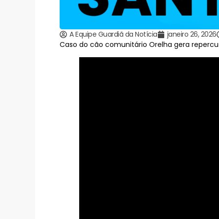
A Equipe Guardiã da Notícia
janeiro 26, 2026
Caso do cão comunitário Orelha gera repercu