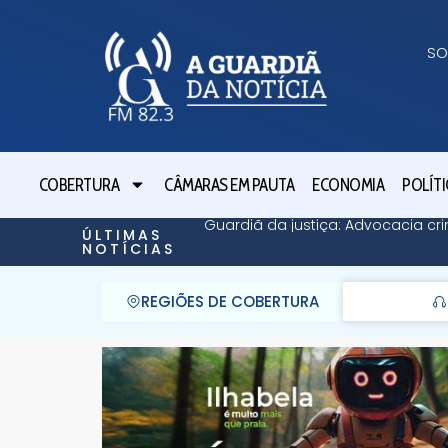
SO
COBERTURA
CÂMARAS EM PAUTA
ECONOMIA
POLÍTI
Guardiã da justiça: Advocacia cri
ÚLTIMAS
NOTÍCIAS
REGIÕES DE COBERTURA