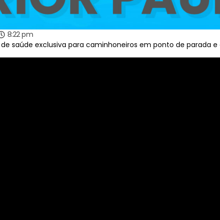
8:22 pm
de saúde exclusiva para caminhoneiros em ponto de parada e