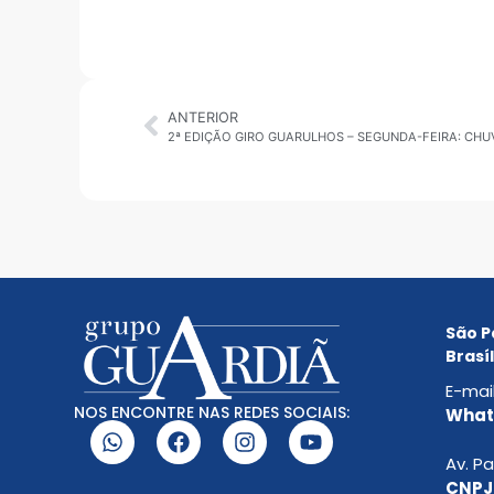
ANTERIOR
2ª EDIÇÃO GIRO GUARULHOS – SEGUNDA-FEIRA: CHUV
São P
Brasíl
E-mai
NOS ENCONTRE NAS REDES SOCIAIS:
Whats
Av. Pa
CNPJ: