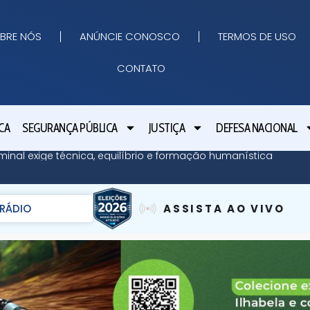
BRE NÓS
ANÚNCIE CONOSCO
TERMOS DE USO
CONTATO
CA
SEGURANÇA PÚBLICA
JUSTIÇA
DEFESA NACIONAL
minal exige técnica, equilíbrio e formação humanística
RÁDIO
ASSISTA AO VIVO