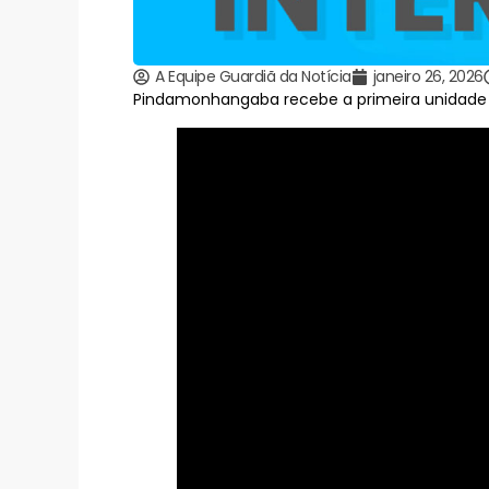
A Equipe Guardiã da Notícia
janeiro 26, 2026
Pindamonhangaba recebe a primeira unidade 