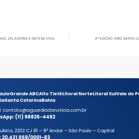
AS, ZELADORIA E DEFESA CIVIL
2ª EDIÇÃO GIRO SANTA 
aulo
Grande ABC
Alto Tietê
Litoral Norte
Litoral Sul
Vale do P
ia
Santa Catarina
Bahia
l:
contato@aguardiadanoticia.com.br
App: (11) 98826-4492
ulista, 2202 CJ 81 – 8º Andar – São Paulo – Capital
 20.431.559/0001-83