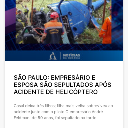
SÃO PAULO: EMPRESÁRIO E
ESPOSA SÃO SEPULTADOS APÓS
ACIDENTE DE HELICÓPTERO
Casal deixa três filhos; filha mais velha sobreviveu ao
acidente junto com o piloto O empresário André
Feldman, de 50 anos, foi sepultado na tarde