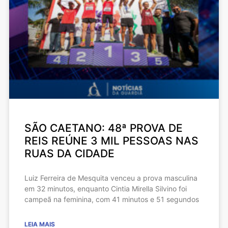
SÃO CAETANO: 48ª PROVA DE
REIS REÚNE 3 MIL PESSOAS NAS
RUAS DA CIDADE
Luiz Ferreira de Mesquita venceu a prova masculina
em 32 minutos, enquanto Cintia Mirella Silvino foi
campeã na feminina, com 41 minutos e 51 segundos
LEIA MAIS