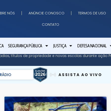
BRE NÓS
ANÚNCIE CONOSCO
TERMOS DE USO
CONTATO
CA
SEGURANÇA PÚBLICA
JUSTIÇA
DEFESA NACIONAL
adias, títulos de propriedade e novas escolas durante ação Pr
RÁDIO
ASSISTA AO VIVO