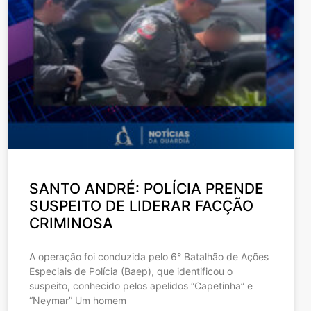
SANTO ANDRÉ: POLÍCIA PRENDE
SUSPEITO DE LIDERAR FACÇÃO
CRIMINOSA
A operação foi conduzida pelo 6° Batalhão de Ações
Especiais de Polícia (Baep), que identificou o
suspeito, conhecido pelos apelidos “Capetinha” e
“Neymar” Um homem