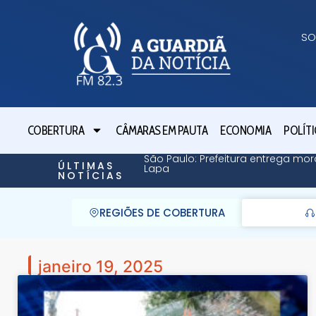
SO
COBERTURA
CÂMARAS EM PAUTA
ECONOMIA
POLÍTI
São Paulo: Prefeitura entrega mor
ÚLTIMAS
Lapa
NOTÍCIAS
REGIÕES DE COBERTURA
janeiro 19, 2025