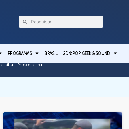
PROGRAMAS
BRASIL
GDN: POP, GEEK & SOUND
efeitura Presente na
Defesa C