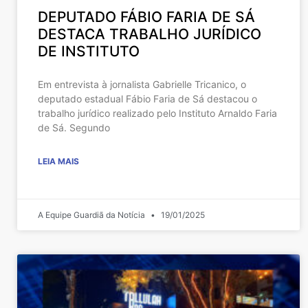
DEPUTADO FÁBIO FARIA DE SÁ
DESTACA TRABALHO JURÍDICO
DE INSTITUTO
Em entrevista à jornalista Gabrielle Tricanico, o
deputado estadual Fábio Faria de Sá destacou o
trabalho jurídico realizado pelo Instituto Arnaldo Faria
de Sá. Segundo
LEIA MAIS
A Equipe Guardiã da Notícia
19/01/2025