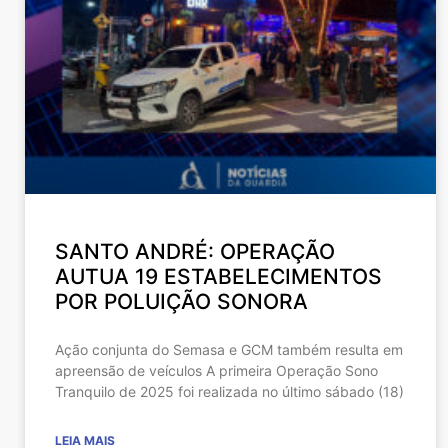
SANTO ANDRÉ: OPERAÇÃO
AUTUA 19 ESTABELECIMENTOS
POR POLUIÇÃO SONORA
Ação conjunta do Semasa e GCM também resulta em
apreensão de veículos A primeira Operação Sono
Tranquilo de 2025 foi realizada no último sábado (18)
LEIA MAIS