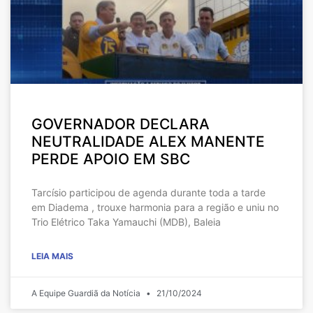
GOVERNADOR DECLARA
NEUTRALIDADE ALEX MANENTE
PERDE APOIO EM SBC
Tarcísio participou de agenda durante toda a tarde
em Diadema , trouxe harmonia para a região e uniu no
Trio Elétrico Taka Yamauchi (MDB), Baleia
LEIA MAIS
A Equipe Guardiã da Notícia
21/10/2024