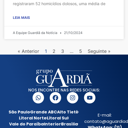
registraram 52 homicídios dolosos, uma média de
LEIA MAIS
A Equipe Guardiã da Notícia
21/10/2024
« Anterior
1
2
3
…
5
Seguinte »
NOS ENCONTRE NAS REDES SOCIAIS:
São Paulo
Grande ABC
Alto Tietê
E-mail:
Litoral Norte
Litoral Sul
contato@aguardiada
Vale do Paraíba
Interior
Brasília
WhatsApp: (11)