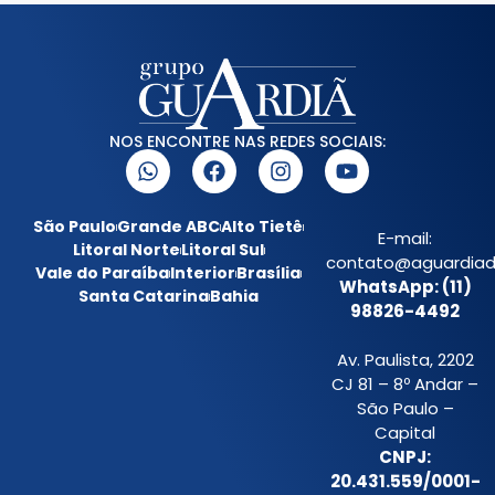
NOS ENCONTRE NAS REDES SOCIAIS:
São Paulo
Grande ABC
Alto Tietê
E-mail:
Litoral Norte
Litoral Sul
contato@aguardiada
Vale do Paraíba
Interior
Brasília
WhatsApp: (11)
Santa Catarina
Bahia
98826-4492
Av. Paulista, 2202
CJ 81 – 8º Andar –
São Paulo –
Capital
CNPJ:
20.431.559/0001-