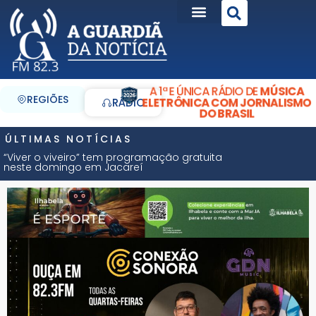
A 1ª E ÚNICA RÁDIO DE
MÚSICA
REGIÕES
ELETRÔNICA COM JORNALISMO
RÁDIO
DO BRASIL
ÚLTIMAS NOTÍCIAS
“Viver o viveiro” tem programação gratuita
neste domingo em Jacareí