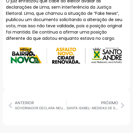
O juiz enfatizou que cabe ao eleitor avaliar as
declarações de Lima, sem interferência da Justiça
Eleitoral. Lima, que chamou a situação de “Fake News”,
publicou um documento solicitando a alteração de seu
voto, mas isso não teve validade, pois a posição original
foi mantida. Ele continua a afirmar uma posição
diferente da que adotou enquanto estava no cargo.
ANTERIOR
PRÓXIMO
GOVERNADOR DECLARA NEUTRALIDADE ALEX MANENTE PERDE APOIO EM SBC
SANTA ISABEL: MEDIDAS DE SEGURANÇA SÃO IMPLANTADAS PARA PEDESTRES COM REDUÇÃO DE VELOCIDADE