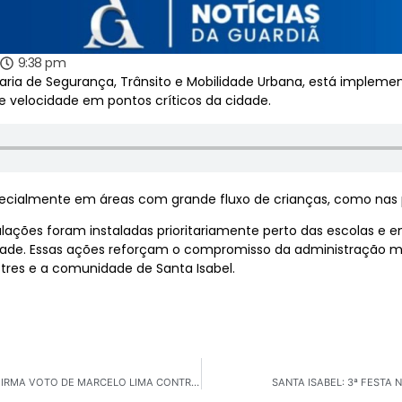
9:38 pm
retaria de Segurança, Trânsito e Mobilidade Urbana, está impl
e velocidade em pontos críticos da cidade.
pecialmente em áreas com grande fluxo de crianças, como nas 
lações foram instaladas prioritariamente perto das escolas e e
cidade. Essas ações reforçam o compromisso da administração 
stres e a comunidade de Santa Isabel.
SÃO BERNARDO DO CAMPO: DECISÃO JUDICIAL CONFIRMA VOTO DE MARCELO LIMA CONTRA AUMENTO DE PENA E REVOGA PROIBIÇÃO DE ALEX MANENTE
SANTA ISABEL: 3ª FESTA