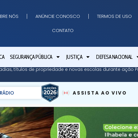
BRE NÓS
ANÚNCIE CONOSCO
TERMOS DE USO
CONTATO
CA
SEGURANÇA PÚBLICA
JUSTIÇA
DEFESA NACIONAL
adias, títulos de propriedade e novas escolas durante ação Pr
RÁDIO
ASSISTA AO VIVO