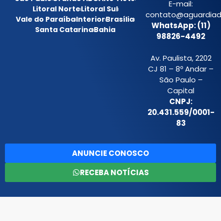
E-mail:
Litoral Norte
Litoral Sul
contato@aguardiada
Vale do Paraíba
Interior
Brasília
WhatsApp: (11)
Santa Catarina
Bahia
98826-4492
Av. Paulista, 2202
CJ 81 – 8º Andar –
São Paulo –
Capital
CNPJ:
20.431.559/0001-
83
ANUNCIE CONOSCO
RECEBA NOTÍCIAS