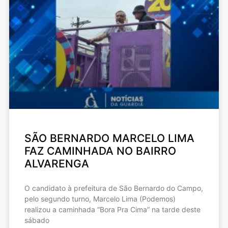
SÃO BERNARDO MARCELO LIMA
FAZ CAMINHADA NO BAIRRO
ALVARENGA
O candidato à prefeitura de São Bernardo do Campo,
pelo segundo turno, Marcelo Lima (Podemos)
realizou a caminhada “Bora Pra Cima” na tarde deste
sábado