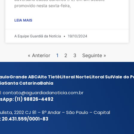
promovido nesta sexta-feira,
LEIA MAIS
A Equipe Guardiã da Notícia
19/10/2024
« Anterior
1
2
3
Seguinte »
aulo
Grande ABC
Alto Tietê
Litoral Norte
Litoral Sul
Vale do P
ia
Santa Catarina
Bahia
l:
contato@aguardiadanoticia.com.br
App: (11) 98826-4492
ulista, 2202 CJ 81 – 8º Andar – São Paulo – Capital
 20.431.559/0001-83