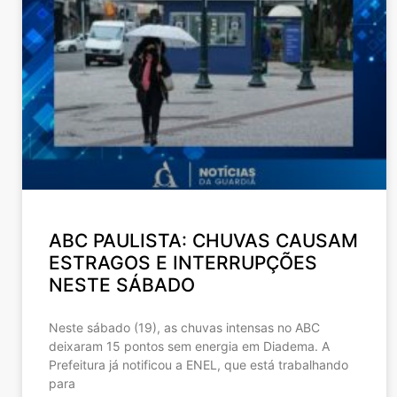
ABC PAULISTA: CHUVAS CAUSAM
ESTRAGOS E INTERRUPÇÕES
NESTE SÁBADO
Neste sábado (19), as chuvas intensas no ABC
deixaram 15 pontos sem energia em Diadema. A
Prefeitura já notificou a ENEL, que está trabalhando
para