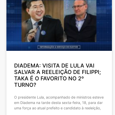
DIADEMA: VISITA DE LULA VAI
SALVAR A REELEIÇÃO DE FILIPPI;
TAKA É O FAVORITO NO 2º
TURNO?
O presidente Lula, acompanhado de ministros esteve
em Diadema na tarde desta sexta-feira, 18, para dar
uma força ao atual prefeito e candidato à reeleição,