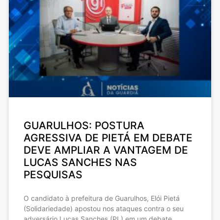
GUARULHOS: POSTURA
AGRESSIVA DE PIETÁ EM DEBATE
DEVE AMPLIAR A VANTAGEM DE
LUCAS SANCHES NAS
PESQUISAS
O candidato à prefeitura de Guarulhos, Elói Pietá
(Solidariedade) apostou nos ataques contra o seu
adversário Lucas Sanches (PL) em um debate