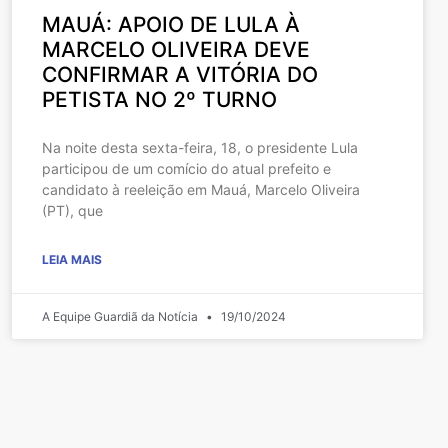
MAUÁ: APOIO DE LULA À
MARCELO OLIVEIRA DEVE
CONFIRMAR A VITÓRIA DO
PETISTA NO 2º TURNO
Na noite desta sexta-feira, 18, o presidente Lula
participou de um comício do atual prefeito e
candidato à reeleição em Mauá, Marcelo Oliveira
(PT), que
LEIA MAIS
A Equipe Guardiã da Notícia
19/10/2024