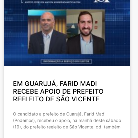
EM GUARUJÁ, FARID MADI
RECEBE APOIO DE PREFEITO
REELEITO DE SÃO VICENTE
O candidato a prefeito de Guarujá, Farid Madi
(Podemos), recebeu o apoio, na manhã deste sábado
(19), do prefeito reeleito de São Vicente, dd, também