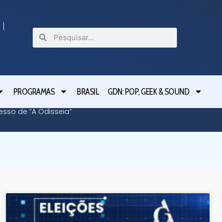
PROGRAMAS
BRASIL
GDN: POP, GEEK & SOUND
cesso de “A Odisseia”
Lula le