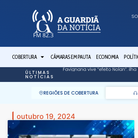
SO
COBERTURA
CÂMARAS EM PAUTA
ECONOMIA
POLÍTI
Favignana vive “efeito Nolan”: il
ÚLTIMAS
NOTÍCIAS
REGIÕES DE COBERTURA
outubro 19, 2024