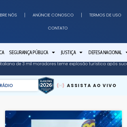
BRE NÓS
ANÚNCIE CONOSCO
TERMOS DE USO
CONTATO
CA
SEGURANÇA PÚBLICA
JUSTIÇA
DEFESA NACIONAL
ha italiana de 3 mil moradores teme explosão turística após su
RÁDIO
ASSISTA AO VIVO