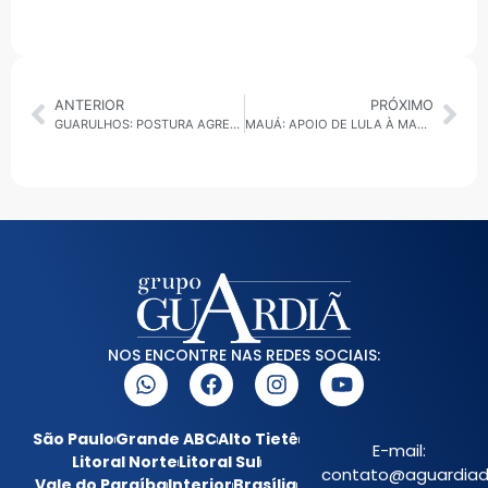
ANTERIOR
PRÓXIMO
GUARULHOS: POSTURA AGRESSIVA DE PIETÁ EM DEBATE DEVE AMPLIAR A VANTAGEM DE LUCAS SANCHES NAS PESQUISAS
MAUÁ: APOIO DE LULA À MARCELO OLIVEIRA DEVE CONFIRMAR A VITÓRIA DO PETISTA NO 2º TURNO
NOS ENCONTRE NAS REDES SOCIAIS:
São Paulo
Grande ABC
Alto Tietê
E-mail:
Litoral Norte
Litoral Sul
contato@aguardiada
Vale do Paraíba
Interior
Brasília