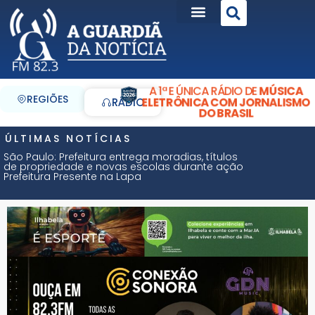
A 1ª E ÚNICA RÁDIO DE
MÚSICA
REGIÕES
ELETRÔNICA COM JORNALISMO
RÁDIO
DO BRASIL
ÚLTIMAS NOTÍCIAS
São Paulo: Prefeitura entrega moradias, títulos
de propriedade e novas escolas durante ação
Prefeitura Presente na Lapa