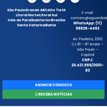
São Paulo
Grande ABC
Alto Tietê
E-mail:
Litoral Norte
Litoral Sul
contato@aguardiada
Vale do Paraíba
Interior
Brasília
WhatsApp: (11)
Santa Catarina
Bahia
98826-4492
Av. Paulista, 2202
CJ 81 – 8º Andar –
São Paulo –
Capital
CNPJ:
20.431.559/0001-
83
ANUNCIE CONOSCO
RECEBA NOTÍCIAS