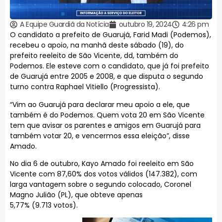
A Equipe Guardiã da Notícia
outubro 19, 2024
4:26 pm
O candidato a prefeito de Guarujá, Farid Madi (Podemos),
recebeu o apoio, na manhã deste sábado (19), do
prefeito reeleito de São Vicente, dd, também do
Podemos. Ele esteve com o candidato, que já foi prefeito
de Guarujá entre 2005 e 2008, e que disputa o segundo
turno contra Raphael Vitiello (Progressista).
“Vim ao Guarujá para declarar meu apoio a ele, que
também é do Podemos. Quem vota 20 em São Vicente
tem que avisar os parentes e amigos em Guarujá para
também votar 20, e vencermos essa eleição”, disse
Amado.
No dia 6 de outubro, Kayo Amado foi reeleito em São
Vicente com 87,60% dos votos válidos (147.382), com
larga vantagem sobre o segundo colocado, Coronel
Magno Julião (PL), que obteve apenas
5,77% (9.713 votos).