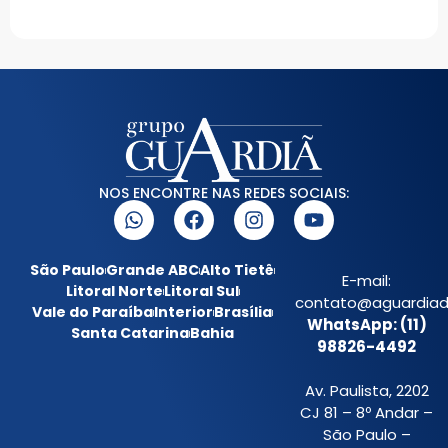
NOS ENCONTRE NAS REDES SOCIAIS:
São Paulo
Grande ABC
Alto Tietê
E-mail:
Litoral Norte
Litoral Sul
contato@aguardiada
Vale do Paraíba
Interior
Brasília
WhatsApp: (11)
Santa Catarina
Bahia
98826-4492
Av. Paulista, 2202
CJ 81 – 8º Andar –
São Paulo –