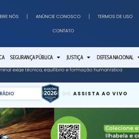
BRE NÓS
ANÚNCIE CONOSCO
TERMOS DE USO
CONTATO
CA
SEGURANÇA PÚBLICA
JUSTIÇA
DEFESA NACIONAL
minal exige técnica, equilíbrio e formação humanística
RÁDIO
ASSISTA AO VIVO