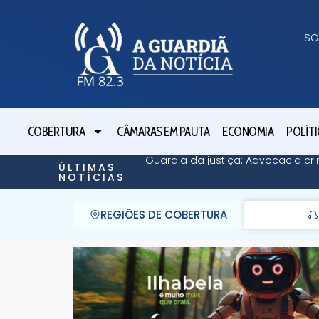
SO
COBERTURA
CÂMARAS EM PAUTA
ECONOMIA
POLÍTI
Guardiã da justiça: Advocacia cri
ÚLTIMAS
NOTÍCIAS
REGIÕES DE COBERTURA