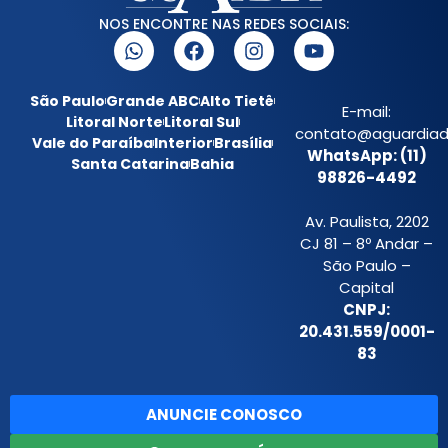
NOS ENCONTRE NAS REDES SOCIAIS:
São Paulo
Grande ABC
Alto Tietê
E-mail:
Litoral Norte
Litoral Sul
contato@aguardiada
Vale do Paraíba
Interior
Brasília
WhatsApp: (11)
Santa Catarina
Bahia
98826-4492
Av. Paulista, 2202
CJ 81 – 8º Andar –
São Paulo –
Capital
CNPJ:
20.431.559/0001-
83
ANUNCIE CONOSCO