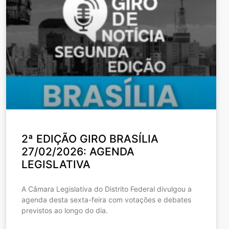
2ª EDIÇÃO GIRO BRASÍLIA
27/02/2026: AGENDA
LEGISLATIVA
A Câmara Legislativa do Distrito Federal divulgou a
agenda desta sexta-feira com votações e debates
previstos ao longo do dia.