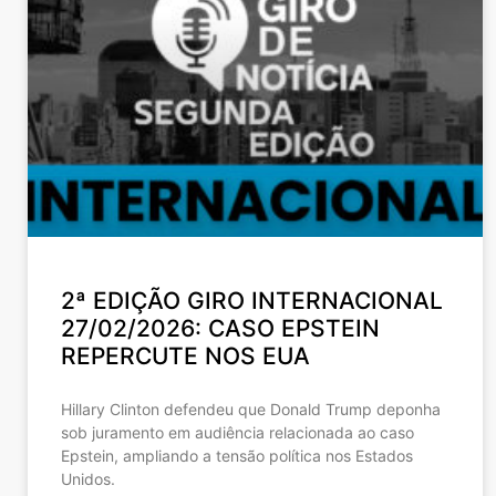
2ª EDIÇÃO GIRO INTERNACIONAL
27/02/2026: CASO EPSTEIN
REPERCUTE NOS EUA
Hillary Clinton defendeu que Donald Trump deponha
sob juramento em audiência relacionada ao caso
Epstein, ampliando a tensão política nos Estados
Unidos.