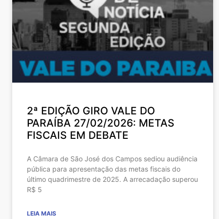
2ª EDIÇÃO GIRO VALE DO
PARAÍBA 27/02/2026: METAS
FISCAIS EM DEBATE
A Câmara de São José dos Campos sediou audiência
pública para apresentação das metas fiscais do
último quadrimestre de 2025. A arrecadação superou
R$ 5
LEIA MAIS