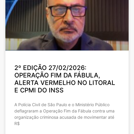
2º EDIÇÃO 27/02/2026:
OPERAÇÃO FIM DA FÁBULA,
ALERTA VERMELHO NO LITORAL
E CPMI DO INSS
A Polícia Civil de São Paulo e o Ministério Público
deflagraram a Operação Fim da Fábula contra uma
organização criminosa acusada de movimentar até
R$