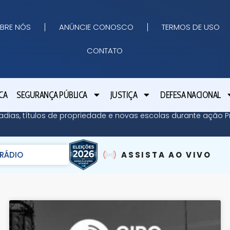
BRE NÓS
ANÚNCIE CONOSCO
TERMOS DE USO
CONTATO
CA
SEGURANÇA PÚBLICA
JUSTIÇA
DEFESA NACIONAL
adias, títulos de propriedade e novas escolas durante ação Pr
RÁDIO
ASSISTA AO VIVO