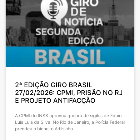
2ª EDIÇÃO GIRO BRASIL
27/02/2026: CPMI, PRISÃO NO RJ
E PROJETO ANTIFACÇÃO
A CPMI do INSS aprovou quebra de sigilos de Fábio
Luís Lula da Silva. No Rio de Janeiro, a Polícia Federal
prendeu o bicheiro Adilsinho