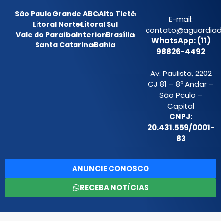
São Paulo
Grande ABC
Alto Tietê
E-mail:
Litoral Norte
Litoral Sul
contato@aguardiada
Vale do Paraíba
Interior
Brasília
WhatsApp: (11)
Santa Catarina
Bahia
98826-4492
Av. Paulista, 2202
CJ 81 – 8º Andar –
São Paulo –
Capital
CNPJ:
20.431.559/0001-
83
ANUNCIE CONOSCO
RECEBA NOTÍCIAS