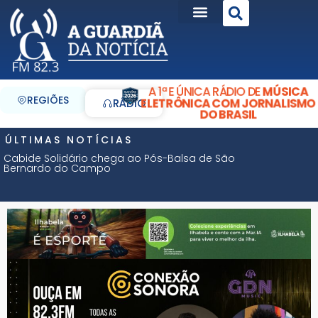
A 1ª E ÚNICA RÁDIO DE
MÚSICA
REGIÕES
ELETRÔNICA COM JORNALISMO
RÁDIO
DO BRASIL
ÚLTIMAS NOTÍCIAS
Cabide Solidário chega ao Pós-Balsa de São
Bernardo do Campo