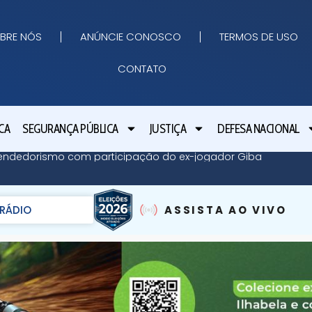
BRE NÓS
ANÚNCIE CONOSCO
TERMOS DE USO
CONTATO
CA
SEGURANÇA PÚBLICA
JUSTIÇA
DEFESA NACIONAL
endedorismo com participação do ex-jogador Giba
RÁDIO
ASSISTA AO VIVO