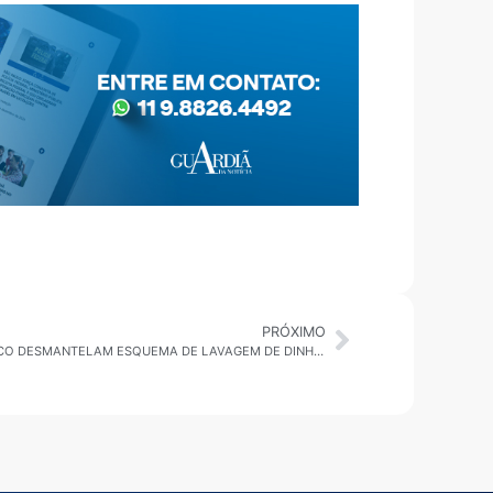
PRÓXIMO
OPERAÇÃO PLUSH: POLÍCIA CIVIL E GAECO DESMANTELAM ESQUEMA DE LAVAGEM DE DINHEIRO COM LOJAS DE BRINQUEDOS EM SP