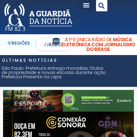
A 1ª E ÚNICA RÁDIO DE
MÚSICA
REGIÕES
ELETRÔNICA COM JORNALISMO
RÁDIO
DO BRASIL
ÚLTIMAS NOTÍCIAS
São Paulo: Prefeitura entrega moradias, títulos
de propriedade e novas escolas durante ação
Prefeitura Presente na Lapa