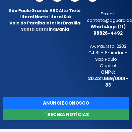
São Paulo
Grande ABC
Alto Tietê
E-mail:
Litoral Norte
Litoral Sul
contato@aguardiada
Vale do Paraíba
Interior
Brasília
WhatsApp: (11)
Santa Catarina
Bahia
98826-4492
Av. Paulista, 2202
CJ 81 – 8º Andar –
São Paulo –
Capital
CNPJ:
20.431.559/0001-
83
ANUNCIE CONOSCO
RECEBA NOTÍCIAS