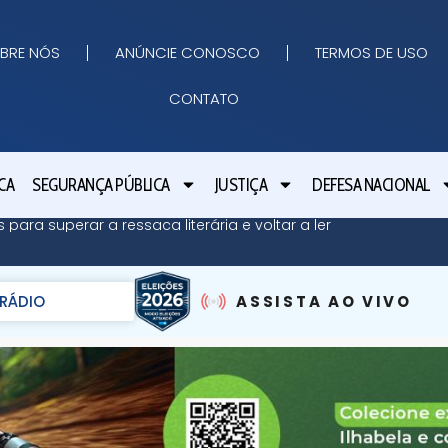
BRE NÓS
ANÚNCIE CONOSCO
TERMOS DE USO
CONTATO
CA
SEGURANÇA PÚBLICA
JUSTIÇA
DEFESA NACIONAL
 para superar a ressaca literária e voltar a ler
RÁDIO
ASSISTA AO VIVO