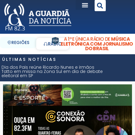
A 1ª E ÚNICA RÁDIO DE
MÚSICA
REGIÕES
ELETRÔNICA COM JORNALISMO
RÁDIO
DO BRASIL
ÚLTIMAS NOTÍCIAS
Dia dos Pais reúne Ricardo Nunes e irmãos
Tatto em missa na Zona Sul em dia de debate
eleitoral em SP