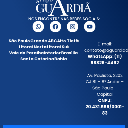
NOS ENCONTRE NAS REDES SOCIAIS:
São Paulo
Grande ABC
Alto Tietê
E-mail:
Litoral Norte
Litoral Sul
contato@aguardiada
Vale do Paraíba
Interior
Brasília
WhatsApp: (11)
Santa Catarina
Bahia
98826-4492
Av. Paulista, 2202
CJ 81 – 8º Andar –
São Paulo –
Capital
CNPJ:
20.431.559/0001-
83