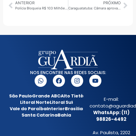
ANTERIOR
PRÓXIMO
Polícia Bloqueia R$ 103 Milhões em Megaoperação e Câmeras de Reconhecimento Facial Chegam à Fonte Nova
Caraguatatuba: Câmara aprova Refis 2026 e projetos sobre cemitérios verticais e regularização de imóveis
NOS ENCONTRE NAS REDES SOCIAIS:
São Paulo
Grande ABC
Alto Tietê
E-mail:
Litoral Norte
Litoral Sul
contato@aguardiada
Vale do Paraíba
Interior
Brasília
WhatsApp: (11)
Santa Catarina
Bahia
98826-4492
Av. Paulista, 2202