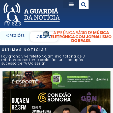
A 1ª E ÚNICA RÁDIO DE
MÚSICA
REGIÕES
ELETRÔNICA COM JORNALISMO
RÁDIO
DO BRASIL
ÚLTIMAS NOTÍCIAS
Favignana vive “efeito Nolan”: ilha italiana de 3
mil moradores teme explosão turística após
sucesso de “A Odisseia”