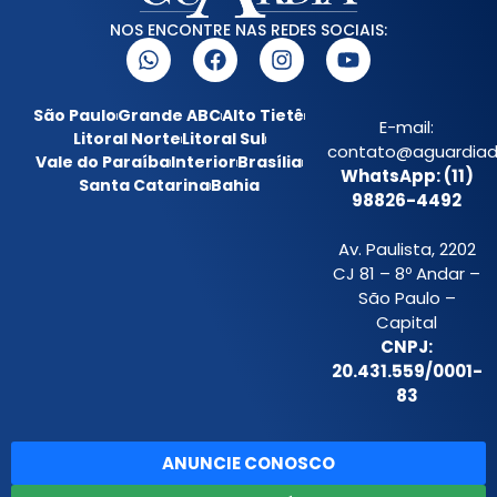
NOS ENCONTRE NAS REDES SOCIAIS:
São Paulo
Grande ABC
Alto Tietê
E-mail:
Litoral Norte
Litoral Sul
contato@aguardiada
Vale do Paraíba
Interior
Brasília
WhatsApp: (11)
Santa Catarina
Bahia
98826-4492
Av. Paulista, 2202
CJ 81 – 8º Andar –
São Paulo –
Capital
CNPJ:
20.431.559/0001-
83
ANUNCIE CONOSCO