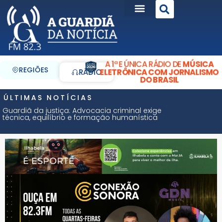
A 1ª E ÚNICA RÁDIO DE
MÚSICA
REGIÕES
ELETRÔNICA COM JORNALISMO
RÁDIO
DO BRASIL
ÚLTIMAS NOTÍCIAS
Guardiã da justiça: Advocacia criminal exige
técnica, equilíbrio e formação humanística