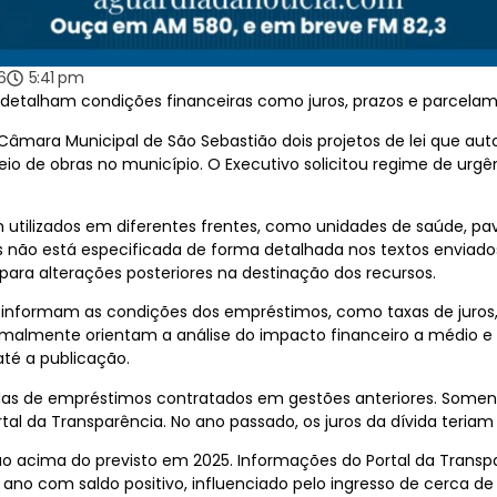
6
5:41 pm
etalham condições financeiras como juros, prazos e parcelam
Câmara Municipal de São Sebastião dois projetos de lei que a
eio de obras no município. O Executivo solicitou regime de urg
m utilizados em diferentes frentes, como unidades de saúde, pa
s não está especificada de forma detalhada nos textos enviados
ara alterações posteriores na destinação dos recursos.
 informam as condições dos empréstimos, como taxas de juros,
almente orientam a análise do impacto financeiro a médio e l
até a publicação.
idas de empréstimos contratados em gestões anteriores. Som
al da Transparência. No ano passado, os juros da dívida teriam 
ção acima do previsto em 2025. Informações do Portal da Transp
ano com saldo positivo, influenciado pelo ingresso de cerca de 