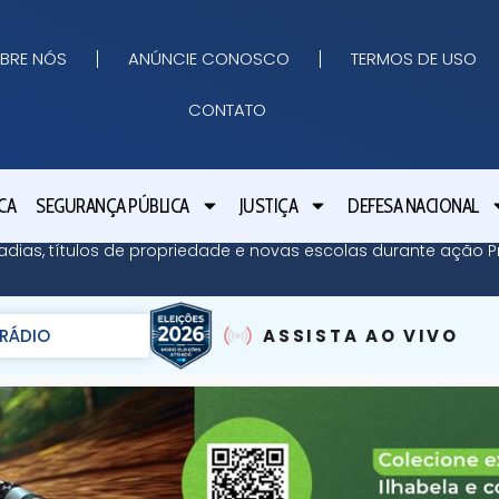
BRE NÓS
ANÚNCIE CONOSCO
TERMOS DE USO
CONTATO
CA
SEGURANÇA PÚBLICA
JUSTIÇA
DEFESA NACIONAL
adias, títulos de propriedade e novas escolas durante ação Pr
RÁDIO
ASSISTA AO VIVO