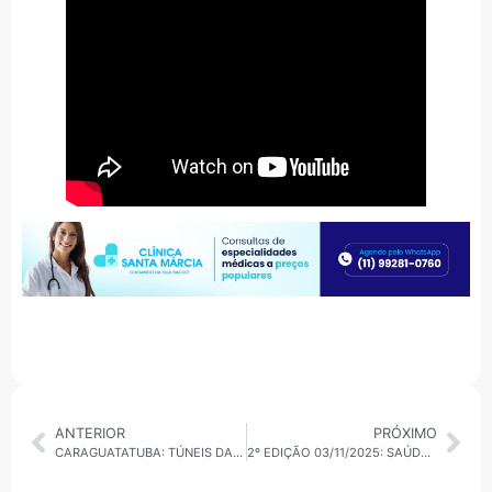
ANTERIOR
PRÓXIMO
CARAGUATATUBA: TÚNEIS DA SERRA NOVA FECHAM À NOITE PARA MANUTENÇÃO
2º EDIÇÃO 03/11/2025: SAÚDE MENTAL EM ALTA, EMPREGOS EM CRESCIMENTO E REVITALIZAÇÃO DE SÃO PAULO