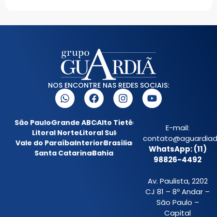
NOS ENCONTRE NAS REDES SOCIAIS:
São Paulo
Grande ABC
Alto Tietê
E-mail:
Litoral Norte
Litoral Sul
contato@aguardiada
Vale do Paraíba
Interior
Brasília
WhatsApp: (11)
Santa Catarina
Bahia
98826-4492
Av. Paulista, 2202
CJ 81 – 8º Andar –
São Paulo –
Capital