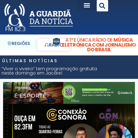
A 1ª E ÚNICA RÁDIO DE
MÚSICA
REGIÕES
ELETRÔNICA COM JORNALISMO
RÁDIO
DO BRASIL
ÚLTIMAS NOTÍCIAS
“Viver o viveiro” tem programação gratuita
neste domingo em Jacareí