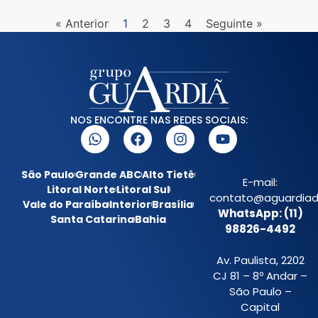
« Anterior
1
2
3
4
Seguinte »
NOS ENCONTRE NAS REDES SOCIAIS:
São Paulo
Grande ABC
Alto Tietê
E-mail:
Litoral Norte
Litoral Sul
contato@aguardiada
Vale do Paraíba
Interior
Brasília
WhatsApp: (11)
Santa Catarina
Bahia
98826-4492
Av. Paulista, 2202
CJ 81 – 8º Andar –
São Paulo –
Capital