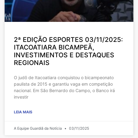
2ª EDIÇÃO ESPORTES 03/11/2025:
ITACOATIARA BICAMPEÃ,
INVESTIMENTOS E DESTAQUES
REGIONAIS
O judô de Itacoatiara conquistou o bicampeonato
paulista de 2015 e garantiu vaga em competição
nacional. Em São Bernardo do Campo, o Banco irá
investir
LEIA MAIS
A Equipe Guardiã da Notícia
03/11/2025