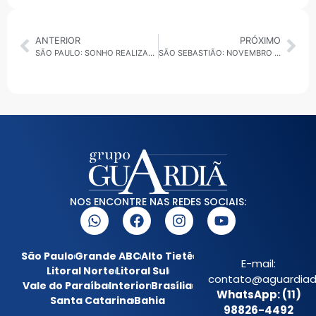
ANTERIOR
PRÓXIMO
SÃO PAULO: SONHO REALIZADO; 2,5 MIL FAMÍLIAS RECEBEM ESCRITURA E VIRAM DONAS LEGAIS DAS PRÓPRIAS CASAS
SÃO SEBASTIÃO: NOVEMBRO AZUL TEM AÇÕES NAS 26 USFs DO MUNICÍPIO
NOS ENCONTRE NAS REDES SOCIAIS:
São Paulo
Grande ABC
Alto Tietê
E-mail:
Litoral Norte
Litoral Sul
contato@aguardiada
Vale do Paraíba
Interior
Brasília
WhatsApp: (11)
Santa Catarina
Bahia
98826-4492