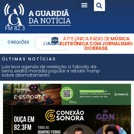
A 1ª E ÚNICA RÁDIO DE
MÚSICA
REGIÕES
ELETRÔNICA COM JORNALISMO
RÁDIO
DO BRASIL
ÚLTIMAS NOTÍCIAS
Lula leva agenda de reeleição a Taboão da
Serra, exalta moradia popular e rebate Trump
sobre desmatamento