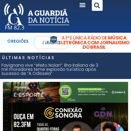
A 1ª E ÚNICA RÁDIO DE
MÚSICA
REGIÕES
ELETRÔNICA COM JORNALISMO
RÁDIO
DO BRASIL
ÚLTIMAS NOTÍCIAS
Favignana vive “efeito Nolan”: ilha italiana de 3
mil moradores teme explosão turística após
sucesso de “A Odisseia”