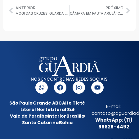
ANTERIOR
PRÓXIMO
MOGI DAS CRUZES: GUARDA CIVIL MUNICIPAL APREENDE QUASE 800 PORÇÕES DE DROGAS
CÂMARA EM PAUTA ARUJÁ: CAMPANHA DA FRATERNIDADE SERÁ LANÇADA NA CIDADE PELA PRIMEIRA VEZ
NOS ENCONTRE NAS REDES SOCIAIS:
São Paulo
Grande ABC
Alto Tietê
E-mail:
Litoral Norte
Litoral Sul
contato@aguardiada
Vale do Paraíba
Interior
Brasília
WhatsApp: (11)
Santa Catarina
Bahia
98826-4492