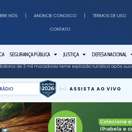
BRE NÓS
ANÚNCIE CONOSCO
TERMOS DE USO
CONTATO
CA
SEGURANÇA PÚBLICA
JUSTIÇA
DEFESA NACIONAL
ha italiana de 3 mil moradores teme explosão turística após su
RÁDIO
ASSISTA AO VIVO