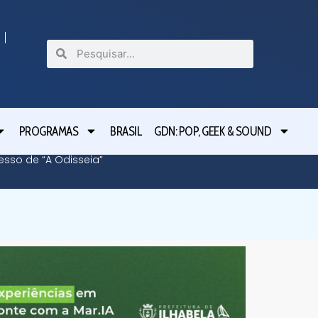
PROGRAMAS
BRASIL
GDN: POP, GEEK & SOUND
cesso de “A Odisseia”
Lula le