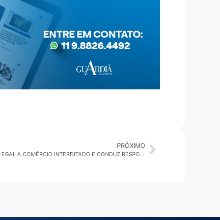
PRÓXIMO
SUZANO: VIGILÂNCIA FLAGRA ACESSO ILEGAL A COMÉRCIO INTERDITADO E CONDUZ RESPONSÁVEL À DELEGACIA