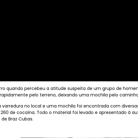
airro quando percebeu a atitude suspeita de um grupo de hom
m rapidamente pelo terreno, deixando uma mochila pelo caminho
a varredura no local e uma mochila foi encontrada com diversa
60 de cocaína. Todo o material foi levado e apresentado à auto
o de Braz Cubas.