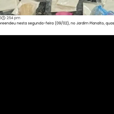
6
2:54 pm
apreendeu nesta segunda-feira (09/02), no Jardim Planalto, qu