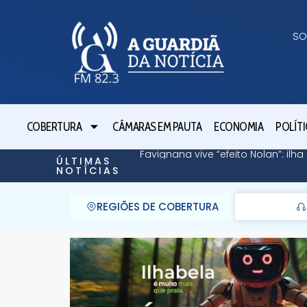
SO
COBERTURA
CÂMARAS EM PAUTA
ECONOMIA
POLÍTI
Favignana vive “efeito Nolan”: il
ÚLTIMAS
NOTÍCIAS
REGIÕES DE COBERTURA