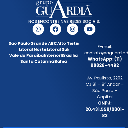
NOS ENCONTRE NAS REDES SOCIAIS:
São Paulo
Grande ABC
Alto Tietê
E-mail:
Litoral Norte
Litoral Sul
contato@aguardiada
Vale do Paraíba
Interior
Brasília
WhatsApp: (11)
Santa Catarina
Bahia
98826-4492
Av. Paulista, 2202
CJ 81 – 8º Andar –
São Paulo –
Capital
CNPJ:
20.431.559/0001-
83