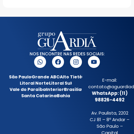
NOS ENCONTRE NAS REDES SOCIAIS:
São Paulo
Grande ABC
Alto Tietê
E-mail:
Litoral Norte
Litoral Sul
contato@aguardiada
Vale do Paraíba
Interior
Brasília
WhatsApp: (11)
Santa Catarina
Bahia
98826-4492
Av. Paulista, 2202
CJ 81 – 8º Andar –
São Paulo –
Capital