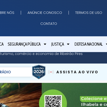
BRE NÓS
ANÚNCIE CONOSCO
TERMOS DE USO
CONTATO
CA
SEGURANÇA PÚBLICA
JUSTIÇA
DEFESA NACIONAL
 turismo, comércio e economia de Ribeirão Pires
RÁDIO
ASSISTA AO VIVO