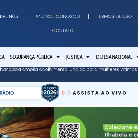
BRE NÓS
ANÚNCIE CONOSCO
TERMOS DE USO
CONTATO
CA
SEGURANÇA PÚBLICA
JUSTIÇA
DEFESA NACIONAL
angaba amplia acolhimento jurídico para mulheres vítimas 
RÁDIO
ASSISTA AO VIVO