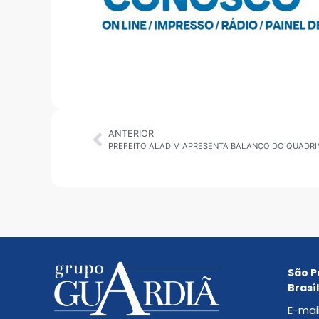
ANTERIOR
São P
Brasíl
E-mai