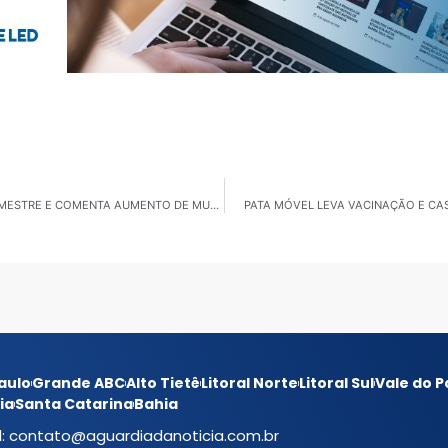
PREFEITO ALADIM APRESENTA BALANÇO DO QUADRIMESTRE E COMENTA AUMENTO DE MULTAS NA SERRA DA CANTAREIRA
PATA MÓVEL LEVA VACINAÇÃO E CA
aulo
Grande ABC
Alto Tietê
Litoral Norte
Litoral Sul
Vale do P
ia
Santa Catarina
Bahia
l:
contato@aguardiadanoticia.com.br