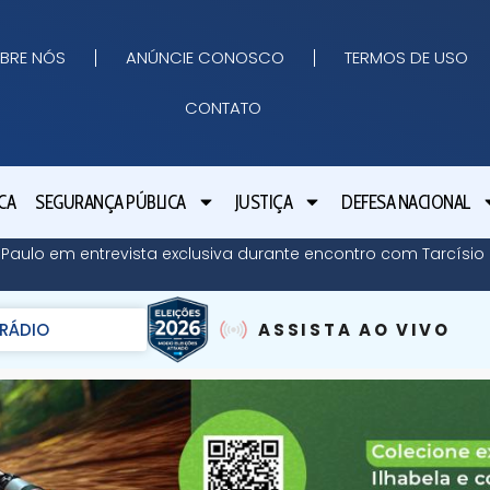
BRE NÓS
ANÚNCIE CONOSCO
TERMOS DE USO
CONTATO
CA
SEGURANÇA PÚBLICA
JUSTIÇA
DEFESA NACIONAL
o Paulo em entrevista exclusiva durante encontro com Tarcísi
RÁDIO
ASSISTA AO VIVO