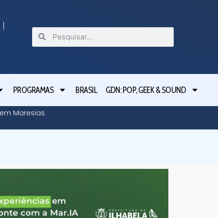
PROGRAMAS
BRASIL
GDN: POP, GEEK & SOUND
o em Maresias
Tarcísio