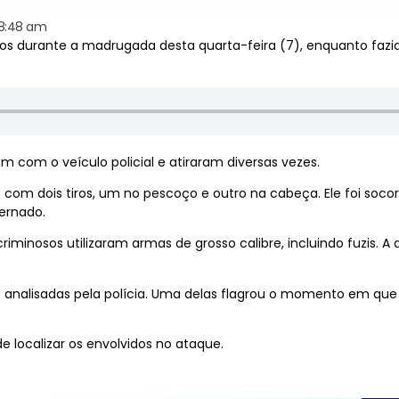
8:48 am
sparos durante a madrugada desta quarta-feira (7), enquanto faz
com o veículo policial e atiraram diversas vezes.
do com dois tiros, um no pescoço e outro na cabeça. Ele foi so
ernado.
iminosos utilizaram armas de grosso calibre, incluindo fuzis. 
analisadas pela polícia. Uma delas flagrou o momento em que
de localizar os envolvidos no ataque.