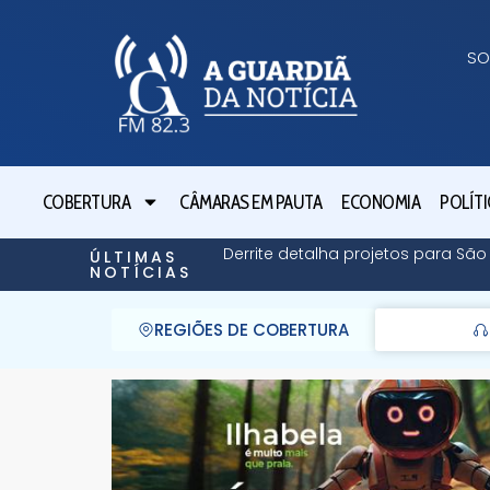
SO
COBERTURA
CÂMARAS EM PAUTA
ECONOMIA
POLÍTI
Derrite detalha projetos para Sã
ÚLTIMAS
NOTÍCIAS
REGIÕES DE COBERTURA