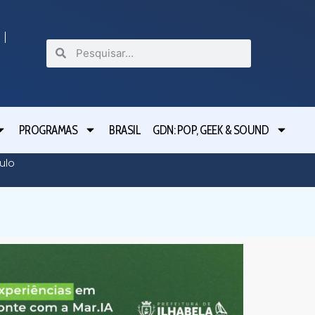
PROGRAMAS
BRASIL
GDN: POP, GEEK & SOUND
Delegad
ulo
movimen