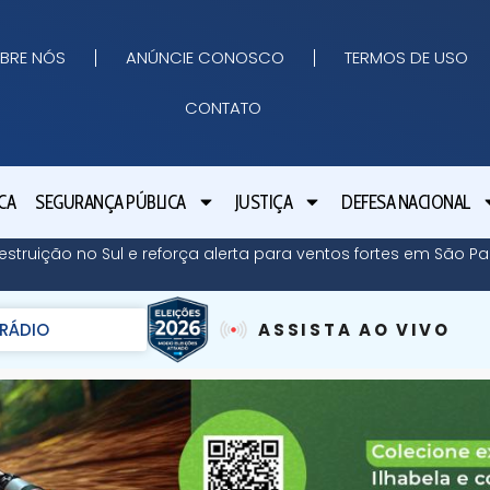
BRE NÓS
ANÚNCIE CONOSCO
TERMOS DE USO
CONTATO
CA
SEGURANÇA PÚBLICA
JUSTIÇA
DEFESA NACIONAL
struição no Sul e reforça alerta para ventos fortes em São Pa
RÁDIO
ASSISTA AO VIVO