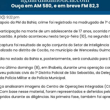
6
9:22 pm
oio da PM da Bahia; crime foi registrado na madrugada de 1º d
e participação na morte de um adolescente de 17 anos, ocorrida
ebastião. A prisão aconteceu nesta terça-feira (10), na segund
tura foi resultado de ação conjunta do Setor de Inteligência da 
 localizado no distrito de Cocão, no município de Wenceslau Guim
dia no estado da Bahia e, posteriormente, será conduzido para 
eu no último domingo (8), em Ilhabela, durante uma operação c
policiais civis do 1º Distrito Policial de São Sebastião, da Dele
 Polícia Militar e da Polícia Municipal.
ça analisaram imagens do Centro de Operações Integradas (COI
s. Com base nesse material, foram representados e deferidos pe
ridos durante as diligências. Na primeira fase, também foi apr