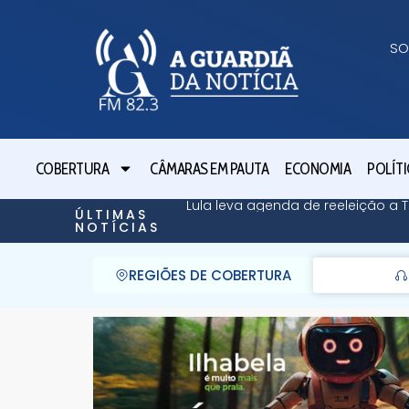
SO
COBERTURA
CÂMARAS EM PAUTA
ECONOMIA
POLÍTI
Lula leva agenda de reeleição a
ÚLTIMAS
NOTÍCIAS
REGIÕES DE COBERTURA