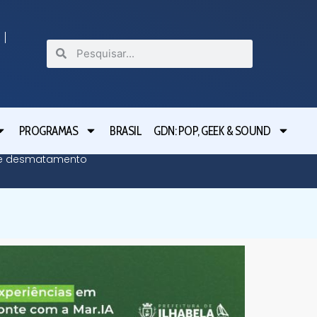
PROGRAMAS
BRASIL
GDN: POP, GEEK & SOUND
bre desmatamento
Moraes n