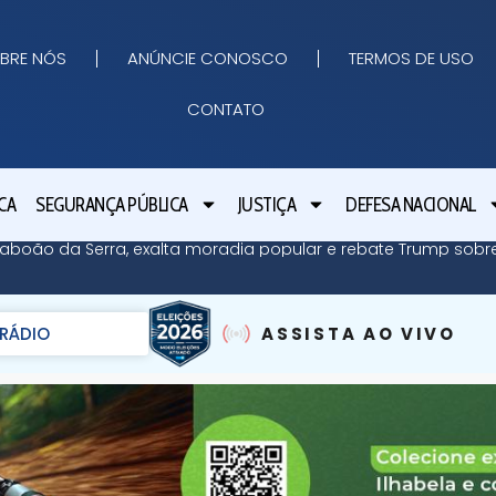
BRE NÓS
ANÚNCIE CONOSCO
TERMOS DE USO
CONTATO
CA
SEGURANÇA PÚBLICA
JUSTIÇA
DEFESA NACIONAL
 Taboão da Serra, exalta moradia popular e rebate Trump so
RÁDIO
ASSISTA AO VIVO