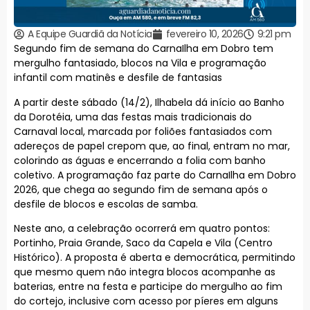
A Equipe Guardiã da Notícia
fevereiro 10, 2026
9:21 pm
Segundo fim de semana do CarnaIlha em Dobro tem
mergulho fantasiado, blocos na Vila e programação
infantil com matinês e desfile de fantasias
A partir deste sábado (14/2), Ilhabela dá início ao Banho
da Dorotéia, uma das festas mais tradicionais do
Carnaval local, marcada por foliões fantasiados com
adereços de papel crepom que, ao final, entram no mar,
colorindo as águas e encerrando a folia com banho
coletivo. A programação faz parte do CarnaIlha em Dobro
2026, que chega ao segundo fim de semana após o
desfile de blocos e escolas de samba.
Neste ano, a celebração ocorrerá em quatro pontos:
Portinho, Praia Grande, Saco da Capela e Vila (Centro
Histórico). A proposta é aberta e democrática, permitindo
que mesmo quem não integra blocos acompanhe as
baterias, entre na festa e participe do mergulho ao fim
do cortejo, inclusive com acesso por píeres em alguns