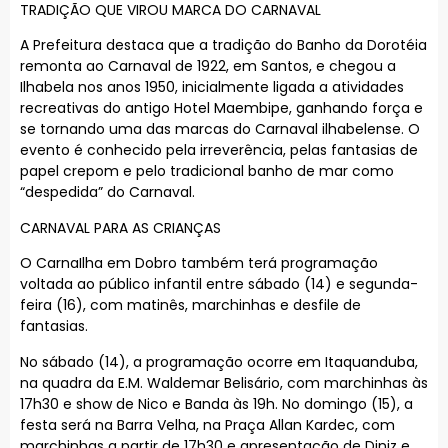
TRADIÇÃO QUE VIROU MARCA DO CARNAVAL
A Prefeitura destaca que a tradição do Banho da Dorotéia
remonta ao Carnaval de 1922, em Santos, e chegou a
Ilhabela nos anos 1950, inicialmente ligada a atividades
recreativas do antigo Hotel Maembipe, ganhando força e
se tornando uma das marcas do Carnaval ilhabelense. O
evento é conhecido pela irreverência, pelas fantasias de
papel crepom e pelo tradicional banho de mar como
“despedida” do Carnaval.
CARNAVAL PARA AS CRIANÇAS
O CarnaIlha em Dobro também terá programação
voltada ao público infantil entre sábado (14) e segunda-
feira (16), com matinês, marchinhas e desfile de
fantasias.
No sábado (14), a programação ocorre em Itaquanduba,
na quadra da E.M. Waldemar Belisário, com marchinhas às
17h30 e show de Nico e Banda às 19h. No domingo (15), a
festa será na Barra Velha, na Praça Allan Kardec, com
marchinhas a partir de 17h30 e apresentação de Diniz e