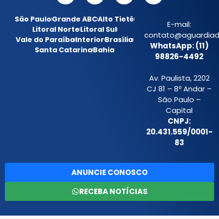
São Paulo
Grande ABC
Alto Tietê
E-mail:
Litoral Norte
Litoral Sul
contato@aguardiada
Vale do Paraíba
Interior
Brasília
WhatsApp: (11)
Santa Catarina
Bahia
98826-4492
Av. Paulista, 2202
CJ 81 – 8º Andar –
São Paulo –
Capital
CNPJ:
20.431.559/0001-
83
ANUNCIE CONOSCO
RECEBA NOTÍCIAS