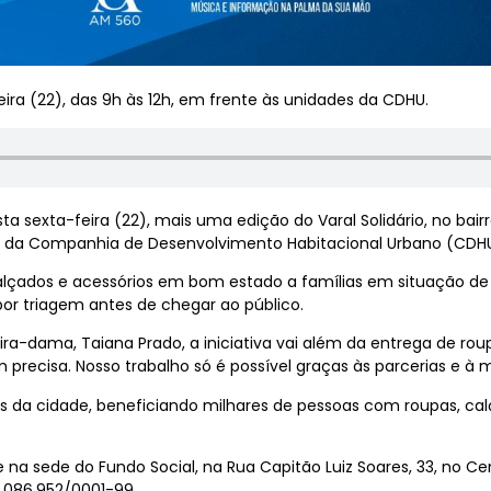
ra (22), das 9h às 12h, em frente às unidades da CDHU.
a sexta-feira (22), mais uma edição do Varal Solidário, no bair
des da Companhia de Desenvolvimento Habitacional Urbano (CDHU
alçados e acessórios em bom estado a famílias em situação de v
r triagem antes de chegar ao público.
ra-dama, Taiana Prado, a iniciativa vai além da entrega de rou
m precisa. Nosso trabalho só é possível graças às parcerias e à
iões da cidade, beneficiando milhares de pessoas com roupas, c
 sede do Fundo Social, na Rua Capitão Luiz Soares, 33, no Cent
8.086.952/0001-99.