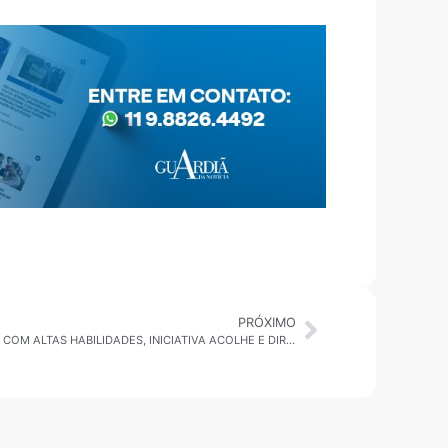
PRÓXIMO
JACAREÍ CRIA PROJETO PARA CRIANÇAS COM ALTAS HABILIDADES, INICIATIVA ACOLHE E DIRECIONA ALUNOS DE 5 A 11 ANOS