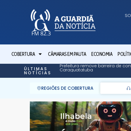
SO
COBERTURA
CÂMARAS EM PAUTA
ECONOMIA
POLÍTI
Prefeitura remove barreira de 
ÚLTIMAS
Caraguatatuba
NOTÍCIAS
REGIÕES DE COBERTURA