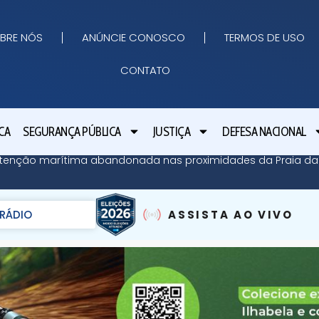
BRE NÓS
ANÚNCIE CONOSCO
TERMOS DE USO
CONTATO
CA
SEGURANÇA PÚBLICA
JUSTIÇA
DEFESA NACIONAL
contenção marítima abandonada nas proximidades da Praia 
RÁDIO
ASSISTA AO VIVO