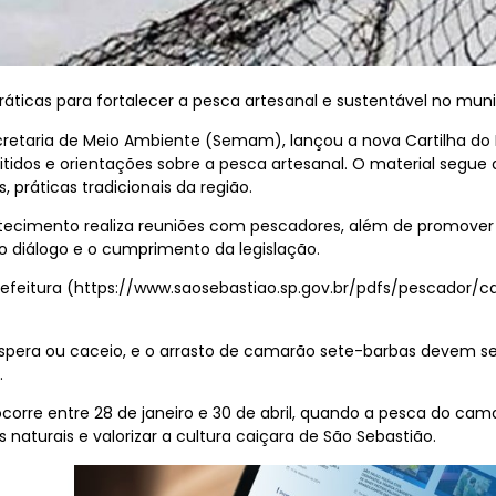
ráticas para fortalecer a pesca artesanal e sustentável no muni
ecretaria de Meio Ambiente (Semam), lançou a nova Cartilha d
idos e orientações sobre a pesca artesanal. O material segu
 práticas tradicionais da região.
tecimento realiza reuniões com pescadores, além de promover 
o o diálogo e o cumprimento da legislação.
 Prefeitura (https://www.saosebastiao.sp.gov.br/pdfs/pescador/ca
pera ou caceio, e o arrasto de camarão sete-barbas devem se
.
corre entre 28 de janeiro e 30 de abril, quando a pesca do cama
s naturais e valorizar a cultura caiçara de São Sebastião.