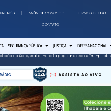
BRE NÓS
ANÚNCIE CONOSCO
TERMOS DE USO
CONTATO
CA
SEGURANÇA PÚBLICA
JUSTIÇA
DEFESA NACIONAL
 Taboão da Serra, exalta moradia popular e rebate Trump so
RÁDIO
ASSISTA AO VIVO