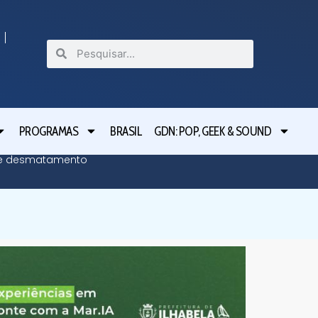
PROGRAMAS
BRASIL
GDN: POP, GEEK & SOUND
bre desmatamento
Moraes n