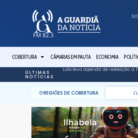
SO
COBERTURA
CÂMARAS EM PAUTA
ECONOMIA
POLÍTI
Lula leva agenda de reeleição a
ÚLTIMAS
NOTÍCIAS
REGIÕES DE COBERTURA