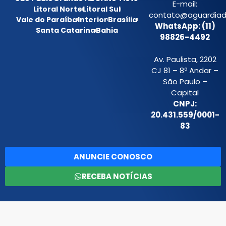
E-mail:
Litoral Norte
Litoral Sul
contato@aguardiada
Vale do Paraíba
Interior
Brasília
WhatsApp: (11)
Santa Catarina
Bahia
98826-4492
Av. Paulista, 2202
CJ 81 – 8º Andar –
São Paulo –
Capital
CNPJ:
20.431.559/0001-
83
ANUNCIE CONOSCO
RECEBA NOTÍCIAS