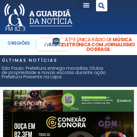
A 1ª E ÚNICA RÁDIO DE
MÚSICA
REGIÕES
ELETRÔNICA COM JORNALISMO
RÁDIO
DO BRASIL
ÚLTIMAS NOTÍCIAS
São Paulo: Prefeitura entrega moradias, títulos
de propriedade e novas escolas durante ação
Prefeitura Presente na Lapa