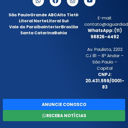
São Paulo
Grande ABC
Alto Tietê
E-mail:
Litoral Norte
Litoral Sul
contato@aguardiada
Vale do Paraíba
Interior
Brasília
WhatsApp: (11)
Santa Catarina
Bahia
98826-4492
Av. Paulista, 2202
CJ 81 – 8º Andar –
São Paulo –
Capital
CNPJ:
20.431.559/0001-
83
ANUNCIE CONOSCO
RECEBA NOTÍCIAS