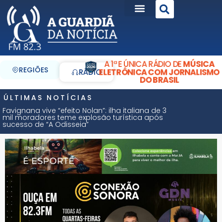
A 1ª E ÚNICA RÁDIO DE
MÚSICA
REGIÕES
ELETRÔNICA COM JORNALISMO
RÁDIO
DO BRASIL
ÚLTIMAS NOTÍCIAS
Favignana vive “efeito Nolan”: ilha italiana de 3
mil moradores teme explosão turística após
sucesso de “A Odisseia”