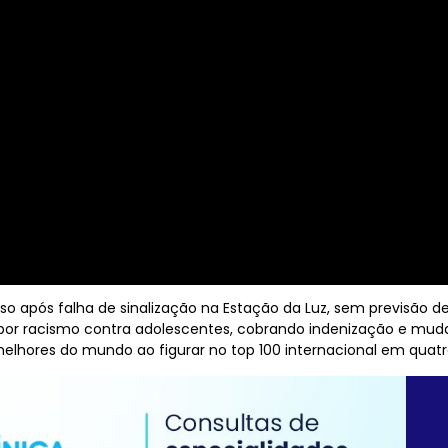
nso após falha de sinalização na Estação da Luz, sem previsão d
s por racismo contra adolescentes, cobrando indenização e mud
melhores do mundo ao figurar no top 100 internacional em quat