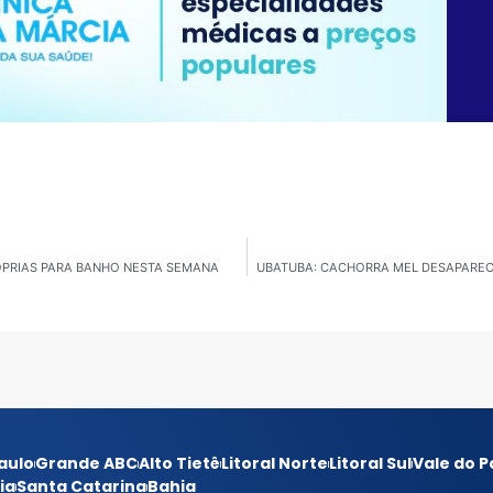
RÓPRIAS PARA BANHO NESTA SEMANA
UBATUBA: CACHORRA MEL DESAPAREC
aulo
Grande ABC
Alto Tietê
Litoral Norte
Litoral Sul
Vale do P
ia
Santa Catarina
Bahia