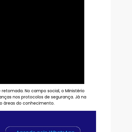
e retomada. No campo social, o Ministério
anças nos protocolos de segurança. Já na
ro áreas do conhecimento.