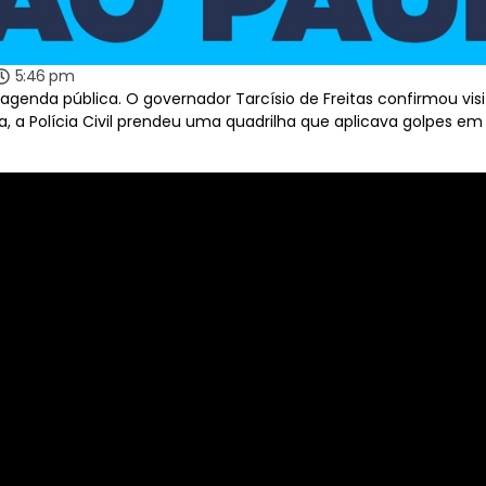
5:46 pm
genda pública. O governador Tarcísio de Freitas confirmou visit
a, a Polícia Civil prendeu uma quadrilha que aplicava golpes e