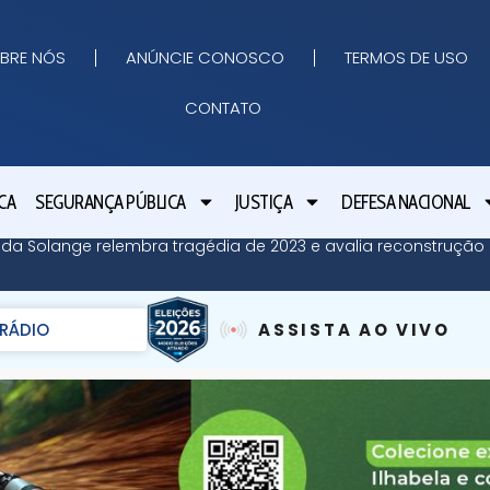
BRE NÓS
ANÚNCIE CONOSCO
TERMOS DE USO
CONTATO
CA
SEGURANÇA PÚBLICA
JUSTIÇA
DEFESA NACIONAL
 da Solange relembra tragédia de 2023 e avalia reconstrução 
RÁDIO
ASSISTA AO VIVO