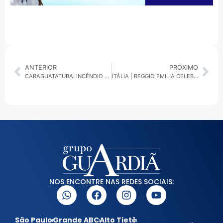
ANTERIOR
PRÓXIMO
CARAGUATATUBA: INCÊNDIO EM ADEGA NO PORTO NOVO MOBILIZA CORPO DE BOMBEIROS
ITÁLIA | REGGIO EMILIA CELEBRA LORIS MALAGUZZI E REAFIRMA O MODELO QUE INSPIRA O MUNDO
NOS ENCONTRE NAS REDES SOCIAIS:
São Paulo
Grande ABC
Alto Tietê