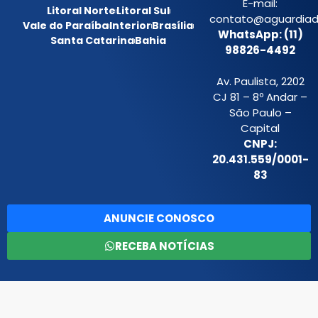
E-mail:
Litoral Norte
Litoral Sul
contato@aguardiada
Vale do Paraíba
Interior
Brasília
WhatsApp: (11)
Santa Catarina
Bahia
98826-4492
Av. Paulista, 2202
CJ 81 – 8º Andar –
São Paulo –
Capital
CNPJ:
20.431.559/0001-
83
ANUNCIE CONOSCO
RECEBA NOTÍCIAS