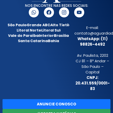
NOS ENCONTRE NAS REDES SOCIAIS:
São Paulo
Grande ABC
Alto Tietê
E-mail:
Litoral Norte
Litoral Sul
contato@aguardiada
Vale do Paraíba
Interior
Brasília
WhatsApp: (11)
Santa Catarina
Bahia
98826-4492
Av. Paulista, 2202
CJ 81 – 8º Andar –
São Paulo –
Capital
CNPJ:
20.431.559/0001-
83
ANUNCIE CONOSCO